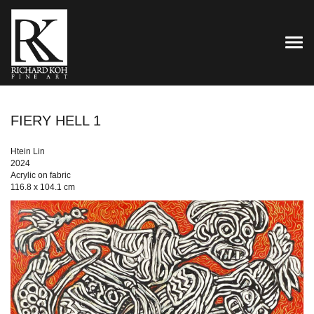
TOG
FIERY HELL 1
Htein Lin
2024
Acrylic on fabric
116.8 x 104.1 cm